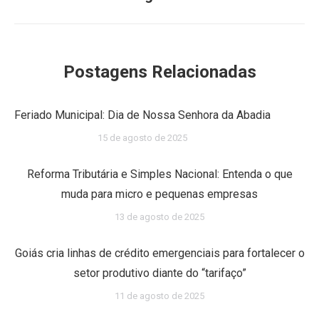
post:
Postagens Relacionadas
Feriado Municipal: Dia de Nossa Senhora da Abadia
15 de agosto de 2025
Reforma Tributária e Simples Nacional: Entenda o que
muda para micro e pequenas empresas
13 de agosto de 2025
Goiás cria linhas de crédito emergenciais para fortalecer o
setor produtivo diante do “tarifaço”
11 de agosto de 2025