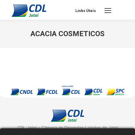
Links Úteis
ACACIA COSMETICOS
CDL Jataí – Câmara de Dirigentes Lojistas de Jataí
Rua Manoel Inácio, 10 - Centro