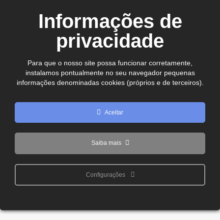
CEP. 75.800-180 - Jataí-GO
Informações de
Ver no mapa
comercial@cdljatai
privacidade
(64) 99602 - 8923
Para que o nosso site possa funcionar corretamente,
instalamos pontualmente no seu navegador pequenas
Copyright © 2024 - 2026 CDL Jataí Todos os direitos
informações denominadas cookies (próprios e de terceiros).
reservados
Aceitar
Saiba mais
Configurações