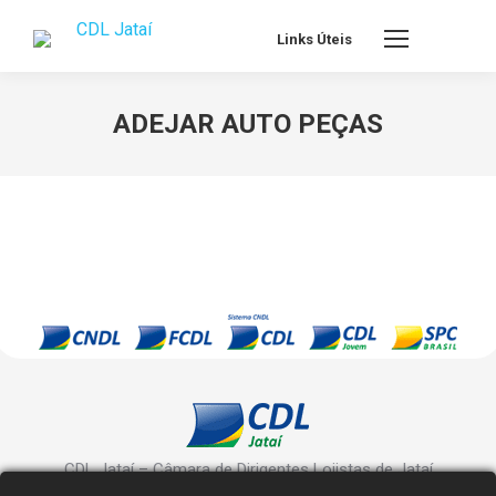
Links Úteis
ADEJAR AUTO PEÇAS
CDL Jataí – Câmara de Dirigentes Lojistas de Jataí
Rua Manoel Inácio, 10 - Centro