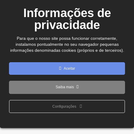
CEP. 75.800-180 - Jataí-GO
Informações de
Ver no mapa
comercial@cdljatai
privacidade
(64) 99602 - 8923
Para que o nosso site possa funcionar corretamente,
instalamos pontualmente no seu navegador pequenas
Copyright © 2024 - 2026 CDL Jataí Todos os direitos
informações denominadas cookies (próprios e de terceiros).
reservados
Aceitar
Saiba mais
Configurações