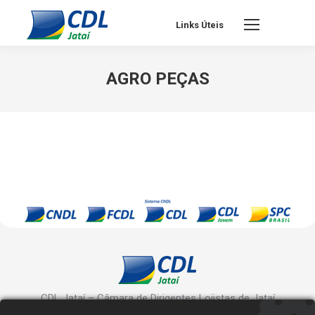
Links Úteis
AGRO PEÇAS
CDL Jataí – Câmara de Dirigentes Lojistas de Jataí
Rua Manoel Inácio, 10 - Centro