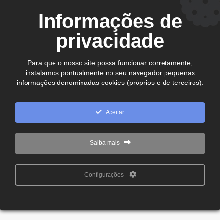
CEP. 75.800-180 - Jataí-GO
Informações de
Ver no mapa
comercial@cdljatai
privacidade
(64) 99602 - 8923
Para que o nosso site possa funcionar corretamente,
instalamos pontualmente no seu navegador pequenas
Copyright © 2024 - 2026 CDL Jataí Todos os direitos
informações denominadas cookies (próprios e de terceiros).
reservados
Aceitar
Saiba mais
Configurações