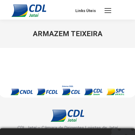
Links Úteis
ARMAZEM TEIXEIRA
CDL Jataí – Câmara de Dirigentes Lojistas de Jataí
Rua Manoel Inácio, 10 - Centro