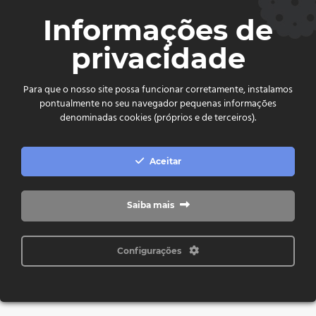
CEP. 75.800-180 - Jataí-GO
Informações de
Ver no mapa
privacidade
comercial@cdljatai
(64) 99602 - 8923
Para que o nosso site possa funcionar corretamente, instalamos
pontualmente no seu navegador pequenas informações
Copyright © 2024 - 2026 CDL Jataí Todos os direitos
denominadas cookies (próprios e de terceiros).
reservados
Aceitar
Saiba mais
Configurações