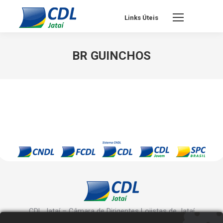
Links Úteis
BR GUINCHOS
CDL Jataí – Câmara de Dirigentes Lojistas de Jataí
Rua Manoel Inácio, 10 - Centro