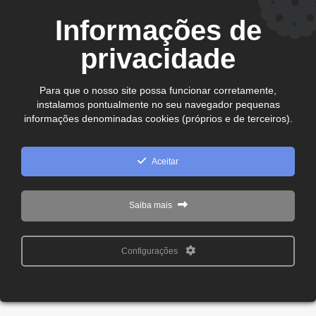
CEP. 75.800-180 - Jataí-GO
Informações de
Ver no mapa
comercial@cdljatai
privacidade
(64) 99602 - 8923
Para que o nosso site possa funcionar corretamente,
instalamos pontualmente no seu navegador pequenas
Copyright © 2024 - 2026 CDL Jataí Todos os direitos
informações denominadas cookies (próprios e de terceiros).
reservados
Aceitar
Saiba mais
Configurações