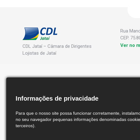
Rua Manoe
CEP. 75.8
Ver no 
CDL Jataí – Câmara de Dirigentes
Lojistas de Jataí
Informações de privacidade
Para que o nosso site possa funcionar corretamente, instala
no seu navegador pequenas informações denominadas cookies
terceiros).