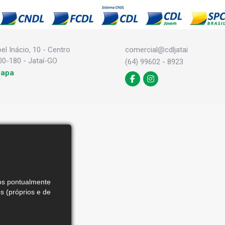
l Inácio, 10 - Centro
comercial@cdljatai
00-180 - Jataí-GO
(64) 99602 - 8923
mapa
mos pontualmente
 (próprios e de