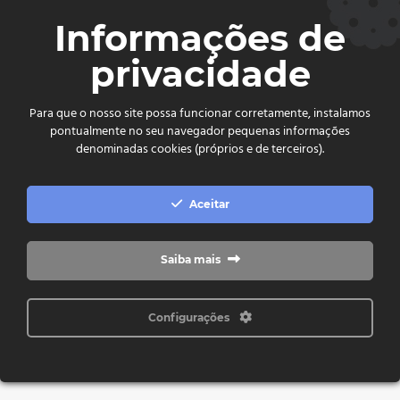
CEP. 75.800-180 - Jataí-GO
Informações de
Ver no mapa
privacidade
comercial@cdljatai
(64) 99602 - 8923
Para que o nosso site possa funcionar corretamente, instalamos
pontualmente no seu navegador pequenas informações
Copyright © 2024 - 2026 CDL Jataí Todos os direitos
denominadas cookies (próprios e de terceiros).
reservados
Aceitar
Saiba mais
Configurações