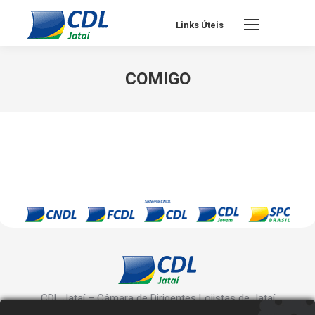
Links Úteis
COMIGO
CDL Jataí – Câmara de Dirigentes Lojistas de Jataí
Rua Manoel Inácio, 10 - Centro