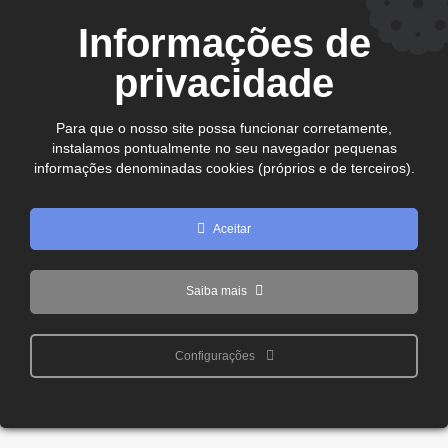
CEP. 75.800-180 - Jataí-GO
Informações de
Ver no mapa
comercial@cdljatai
privacidade
(64) 99602 - 8923
Para que o nosso site possa funcionar corretamente,
instalamos pontualmente no seu navegador pequenas
Copyright © 2024 - 2026 CDL Jataí Todos os direitos
informações denominadas cookies (próprios e de terceiros).
reservados
Aceitar
Saiba mais
Configurações