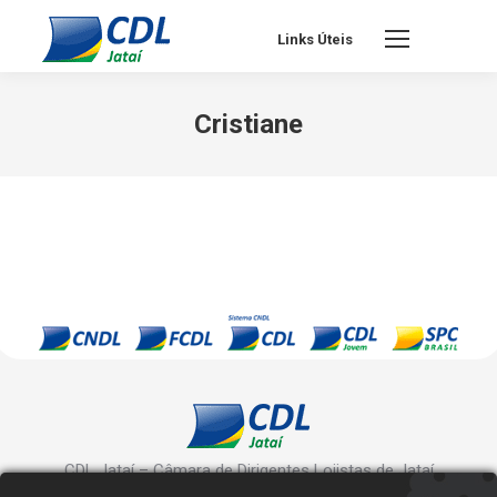
Links Úteis
Cristiane
CDL Jataí – Câmara de Dirigentes Lojistas de Jataí
Rua Manoel Inácio, 10 - Centro