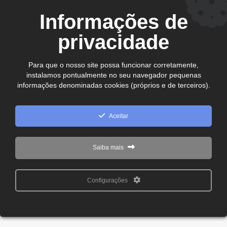
CDL Jataí – Câmara de Dirigentes Lojistas de Jataí
Informações de
Rua Manoel Inácio, 10 - Centro
CEP. 75.800-180 - Jataí-GO
privacidade
Ver no mapa
comercial@cdljatai
(64) 99602 - 8923
Para que o nosso site possa funcionar corretamente,
instalamos pontualmente no seu navegador pequenas
informações denominadas cookies (próprios e de terceiros).
Copyright © 2024 - 2026 CDL Jataí Todos os direitos
reservados
Aceitar
Saiba mais
Configurações