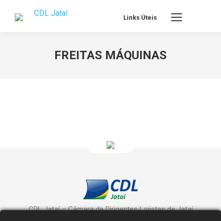
Links Úteis
FREITAS MÁQUINAS
CDL Jataí – Câmara de Dirigentes Lojistas de Jataí
Rua Manoel Inácio, 10 - Centro