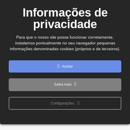
CEP. 75.800-180 - Jataí-GO
Informações de
Ver no mapa
comercial@cdljatai
privacidade
(64) 99602 - 8923
Para que o nosso site possa funcionar corretamente,
instalamos pontualmente no seu navegador pequenas
Copyright © 2024 - 2026 CDL Jataí Todos os direitos
informações denominadas cookies (próprios e de terceiros).
reservados
Aceitar
Saiba mais
Configurações