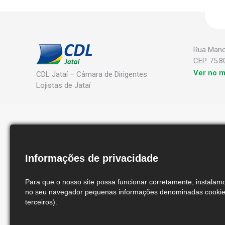
Rua Manoe
CEP. 75.8
Ver no 
CDL Jataí – Câmara de Dirigentes
Lojistas de Jataí
Informações de privacidade
Para que o nosso site possa funcionar corretamente, instala
no seu navegador pequenas informações denominadas cookies
terceiros).