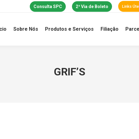
Consulta SPC
2ª Via de Boleto
Links Úte
ício
Sobre Nós
Produtos e Serviços
Filiação
Parce
GRIF’S