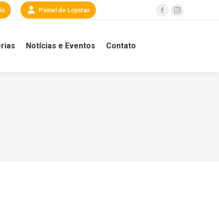
is
Painel de Lojistas
Facebook
Instagram
page
page
opens
opens
rias
Notícias e Eventos
Contato
in
in
new
new
window
window