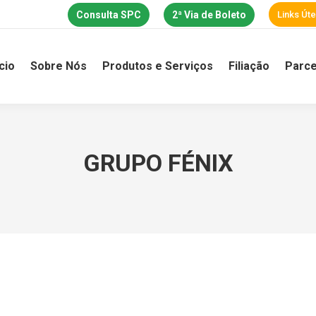
Consulta SPC
2ª Via de Boleto
Links Úte
ício
Sobre Nós
Produtos e Serviços
Filiação
Parce
GRUPO FÉNIX