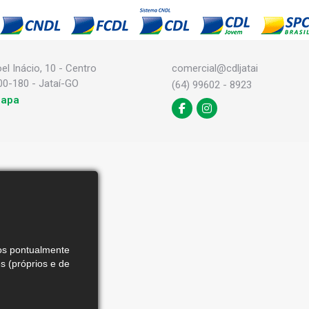
l Inácio, 10 - Centro
comercial@cdljatai
00-180 - Jataí-GO
(64) 99602 - 8923
mapa
mos pontualmente
 (próprios e de