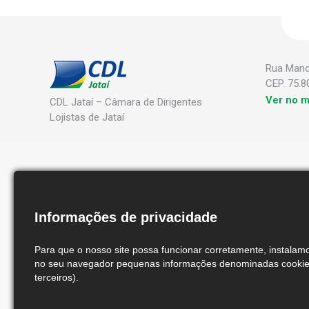
Rua Manoe
CEP. 75.8
Ver no 
CDL Jataí – Câmara de Dirigentes
Lojistas de Jataí
Informações de privacidade
Para que o nosso site possa funcionar corretamente, instala
no seu navegador pequenas informações denominadas cookies
terceiros).