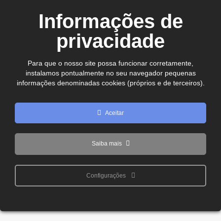
CEP. 75.800-180 - Jataí-GO
Informações de
Ver no mapa
comercial@cdljatai
privacidade
(64) 99602 - 8923
Para que o nosso site possa funcionar corretamente,
instalamos pontualmente no seu navegador pequenas
Copyright © 2024 - 2026 CDL Jataí Todos os direitos
informações denominadas cookies (próprios e de terceiros).
reservados
Aceitar
Saiba mais
Configurações