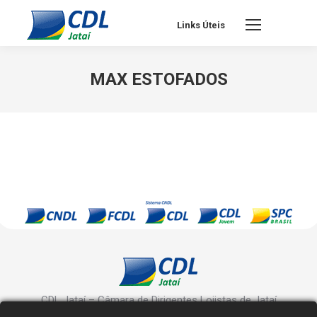
Links Úteis
MAX ESTOFADOS
CDL Jataí – Câmara de Dirigentes Lojistas de Jataí
Rua Manoel Inácio, 10 - Centro