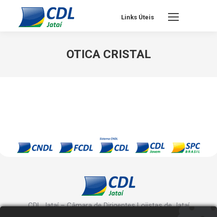
Links Úteis
OTICA CRISTAL
CDL Jataí – Câmara de Dirigentes Lojistas de Jataí
Rua Manoel Inácio, 10 - Centro