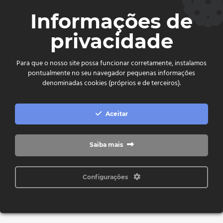
CEP. 75.800-180 - Jataí-GO
Informações de
Ver no mapa
privacidade
comercial@cdljatai
(64) 99602 - 8923
Para que o nosso site possa funcionar corretamente, instalamos
pontualmente no seu navegador pequenas informações
Copyright © 2024 - 2026 CDL Jataí Todos os direitos
denominadas cookies (próprios e de terceiros).
reservados
Aceitar
Saiba mais
Configurações