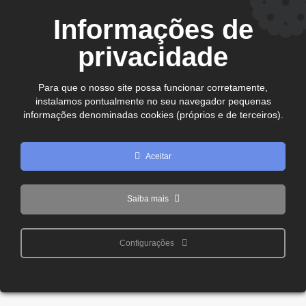
CEP. 75.800-180 - Jataí-GO
Informações de
Ver no mapa
comercial@cdljatai
privacidade
(64) 99602 - 8923
Para que o nosso site possa funcionar corretamente,
instalamos pontualmente no seu navegador pequenas
Copyright © 2024 - 2026 CDL Jataí Todos os direitos
informações denominadas cookies (próprios e de terceiros).
reservados
Aceitar
Saiba mais
Configurações