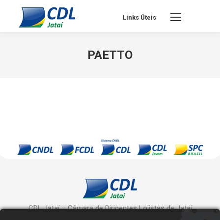
Links Úteis
PAETTO
CDL Jataí – Câmara de Dirigentes Lojistas de Jataí
Rua Manoel Inácio, 10 - Centro