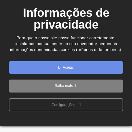
CDL Jataí – Câmara de Dirigentes Lojistas de Jataí
Informações de
Rua Manoel Inácio, 10 - Centro
CEP. 75.800-180 - Jataí-GO
privacidade
Ver no mapa
comercial@cdljatai
(64) 99602 - 8923
Para que o nosso site possa funcionar corretamente,
instalamos pontualmente no seu navegador pequenas
informações denominadas cookies (próprios e de terceiros).
Copyright © 2024 - 2026 CDL Jataí Todos os direitos
reservados
Aceitar
Saiba mais
Configurações