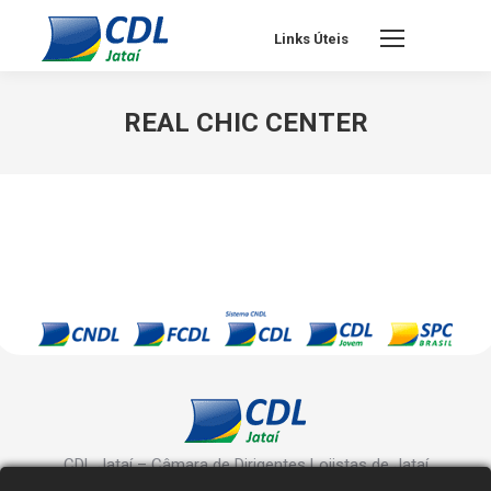
Links Úteis
REAL CHIC CENTER
CDL Jataí – Câmara de Dirigentes Lojistas de Jataí
Rua Manoel Inácio, 10 - Centro