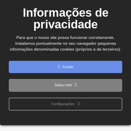
CEP. 75.800-180 - Jataí-GO
Informações de
Ver no mapa
comercial@cdljatai
privacidade
(64) 99602 - 8923
Para que o nosso site possa funcionar corretamente,
instalamos pontualmente no seu navegador pequenas
Copyright © 2024 - 2026 CDL Jataí Todos os direitos
informações denominadas cookies (próprios e de terceiros).
reservados
Aceitar
Saiba mais
Configurações