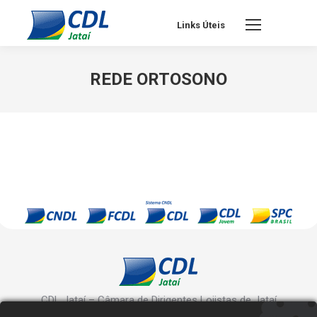
Links Úteis
REDE ORTOSONO
CDL Jataí – Câmara de Dirigentes Lojistas de Jataí
Rua Manoel Inácio, 10 - Centro