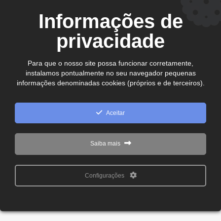
CEP. 75.800-180 - Jataí-GO
Informações de
Ver no mapa
comercial@cdljatai
privacidade
(64) 99602 - 8923
Para que o nosso site possa funcionar corretamente,
instalamos pontualmente no seu navegador pequenas
Copyright © 2024 - 2026 CDL Jataí Todos os direitos
informações denominadas cookies (próprios e de terceiros).
reservados
Aceitar
Saiba mais
Configurações