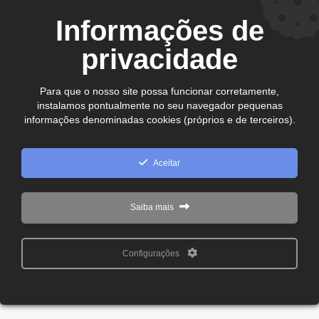
CEP. 75.800-180 - Jataí-GO
Informações de
Ver no mapa
comercial@cdljatai
privacidade
(64) 99602 - 8923
Para que o nosso site possa funcionar corretamente,
instalamos pontualmente no seu navegador pequenas
Copyright © 2024 - 2026 CDL Jataí Todos os direitos
informações denominadas cookies (próprios e de terceiros).
reservados
Aceitar
Saiba mais
Configurações