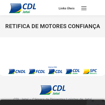
Links Úteis
RETIFICA DE MOTORES CONFIANÇA
CDL Jataí – Câmara de Dirigentes Lojistas de Jataí
Rua Manoel Inácio, 10 - Centro