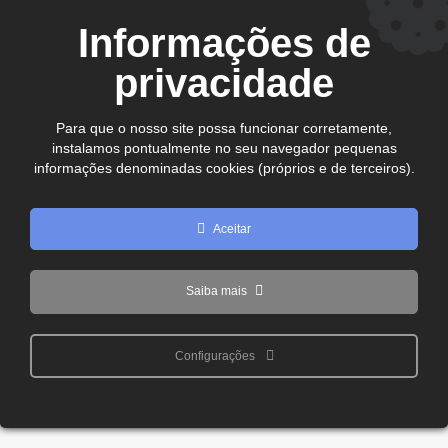
CEP. 75.800-180 - Jataí-GO
Informações de
Ver no mapa
comercial@cdljatai
privacidade
(64) 99602 - 8923
Para que o nosso site possa funcionar corretamente,
instalamos pontualmente no seu navegador pequenas
Copyright © 2024 - 2026 CDL Jataí Todos os direitos
informações denominadas cookies (próprios e de terceiros).
reservados
Aceitar
Saiba mais
Configurações