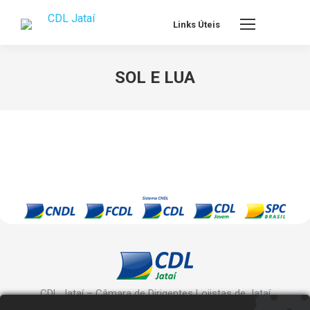
Links Úteis
SOL E LUA
CDL Jataí – Câmara de Dirigentes Lojistas de Jataí
Rua Manoel Inácio, 10 - Centro