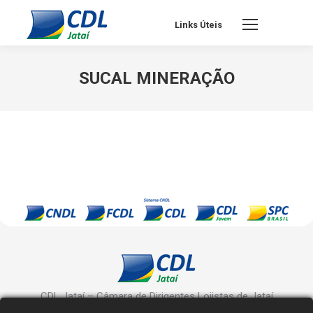
Links Úteis
SUCAL MINERAÇÃO
CDL Jataí – Câmara de Dirigentes Lojistas de Jataí
Rua Manoel Inácio, 10 - Centro