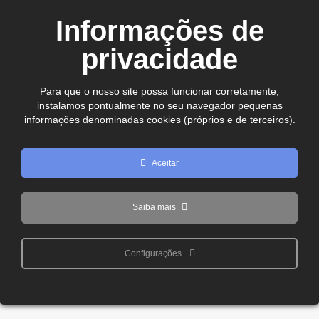
CEP. 75.800-180 - Jataí-GO
Informações de
Ver no mapa
comercial@cdljatai
privacidade
(64) 99602 - 8923
Para que o nosso site possa funcionar corretamente,
instalamos pontualmente no seu navegador pequenas
Copyright © 2024 - 2026 CDL Jataí Todos os direitos
informações denominadas cookies (próprios e de terceiros).
reservados
Aceitar
Saiba mais
Configurações