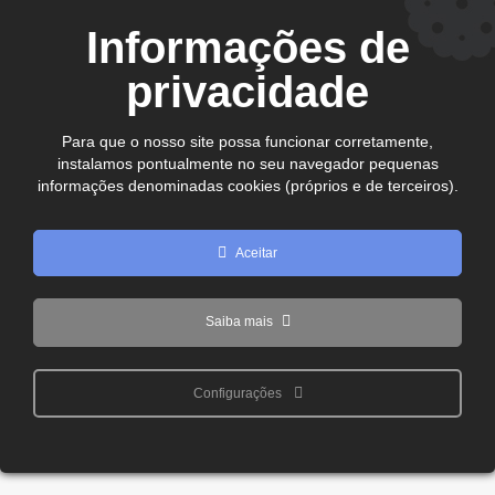
CEP. 75.800-180 - Jataí-GO
Informações de
Ver no mapa
comercial@cdljatai
privacidade
(64) 99602 - 8923
Para que o nosso site possa funcionar corretamente,
instalamos pontualmente no seu navegador pequenas
Copyright © 2024 - 2026 CDL Jataí Todos os direitos
informações denominadas cookies (próprios e de terceiros).
reservados
Aceitar
Saiba mais
Configurações