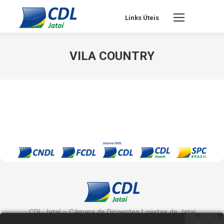
Links Úteis
VILA COUNTRY
CDL Jataí – Câmara de Dirigentes Lojistas de Jataí
Rua Manoel Inácio, 10 - Centro