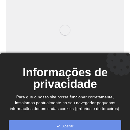
Informações de
CAMPANHAS CNDL DE 2020
privacidade
Notícias
Por
indexis
15 de janeiro de 2020
Para que o nosso site possa funcionar corretamente,
A Confederação Nacional de Dirigentes Lojistas
instalamos pontualmente no seu navegador pequenas
informações denominadas cookies (próprios e de terceiros).
(CNDL) disponibiliza para todo o Sistema CNDL as
campanhas e cards de datas comemorativas de
2020. Esse material poderá ser publicado nas
Aceitar