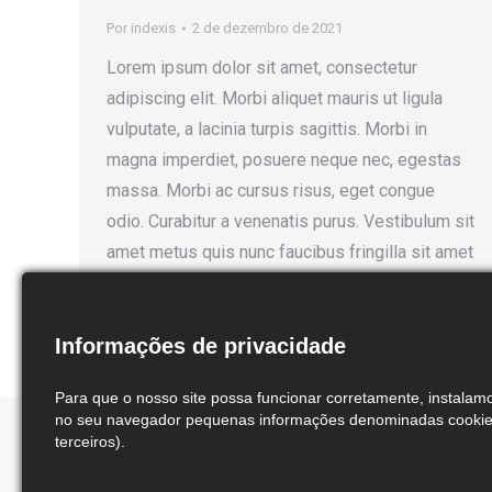
Por
indexis
2 de dezembro de 2021
Lorem ipsum dolor sit amet, consectetur
adipiscing elit. Morbi aliquet mauris ut ligula
vulputate, a lacinia turpis sagittis. Morbi in
magna imperdiet, posuere neque nec, egestas
massa. Morbi ac cursus risus, eget congue
odio. Curabitur a venenatis purus. Vestibulum sit
amet metus quis nunc faucibus fringilla sit amet
sagittis sapien. Maecenas a tellus nec turpis…
Informações de privacidade
Para que o nosso site possa funcionar corretamente, instala
no seu navegador pequenas informações denominadas cookies
terceiros).