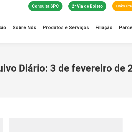
Consulta SPC
2ª Via de Boleto
Links Úte
ício
Sobre Nós
Produtos e Serviços
Filiação
Parce
ivo Diário:
3 de fevereiro de