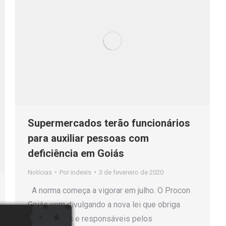
Supermercados terão funcionários
para auxiliar pessoas com
deficiência em Goiás
Notícias
Por
indexis
3 de fevereiro de 2020
A norma começa a vigorar em julho. O Procon
Goiás vem divulgando a nova lei que obriga
proprietários e responsáveis pelos